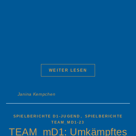
WEITER LESEN
Janina Kempchen
,
SPIELBERICHTE D1-JUGEND
SPIELBERICHTE
TEAM_MD1-23
TEAM_mD1: Umkämpftes