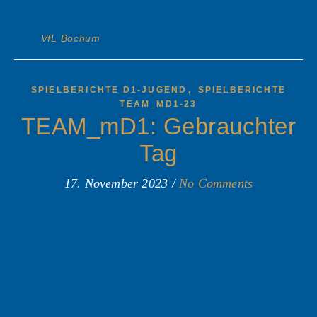
VfL Bochum
,
SPIELBERICHTE D1-JUGEND
SPIELBERICHTE
TEAM_MD1-23
TEAM_mD1: Gebrauchter
Tag
17. November 2023
/
No Comments