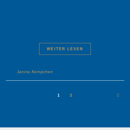
WEITER LESEN
Janina Kempchen
1
2