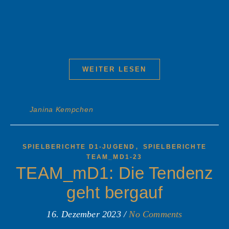
WEITER LESEN
Janina Kempchen
,
SPIELBERICHTE D1-JUGEND
SPIELBERICHTE
TEAM_MD1-23
TEAM_mD1: Die Tendenz
geht bergauf
16. Dezember 2023
/
No Comments