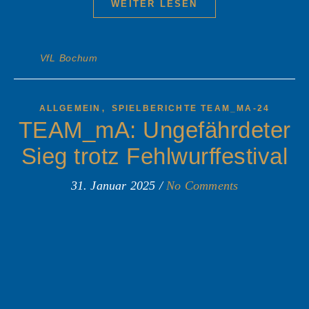
WEITER LESEN
VfL Bochum
,
ALLGEMEIN
SPIELBERICHTE TEAM_MA-24
TEAM_mA: Ungefährdeter
Sieg trotz Fehlwurffestival
31. Januar 2025
/
No Comments