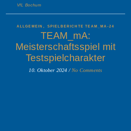
VfL Bochum
,
ALLGEMEIN
SPIELBERICHTE TEAM_MA-24
TEAM_mA:
Meisterschaftsspiel mit
Testspielcharakter
10. Oktober 2024
/
No Comments