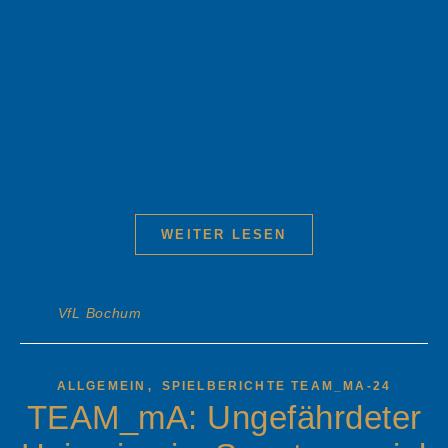
WEITER LESEN
VfL Bochum
,
ALLGEMEIN
SPIELBERICHTE TEAM_MA-24
TEAM_mA: Ungefährdeter