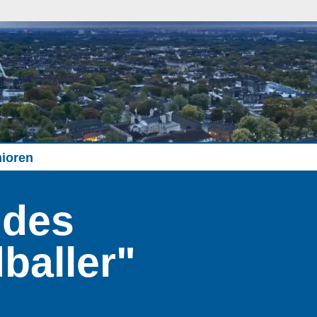
ioren
 des
baller"