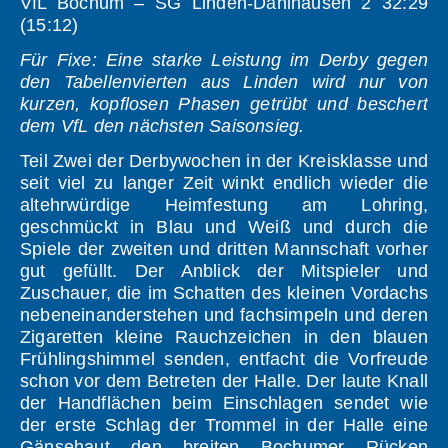
VfL Bochum – SG Linden-Dahlhausen 2 32:29
(15:12)
Für Fixe: Eine starke Leistung im Derby gegen
den Tabellenvierten aus Linden wird nur von
kurzen, kopflosen Phasen getrübt und beschert
dem VfL den nächsten Saisonsieg.
Teil Zwei der Derbywochen in der Kreisklasse und
seit viel zu langer Zeit winkt endlich wieder die
altehrwürdige Heimfestung am Lohring,
geschmückt in Blau und Weiß und durch die
Spiele der zweiten und dritten Mannschaft vorher
gut gefüllt. Der Anblick der Mitspieler und
Zuschauer, die im Schatten des kleinen Vordachs
nebeneinanderstehen und fachsimpeln und deren
Zigaretten kleine Rauchzeichen in den blauen
Frühlingshimmel senden, entfacht die Vorfreude
schon vor dem Betreten der Halle. Der laute Knall
der Handflächen beim Einschlagen sendet wie
der erste Schlag der Trommel in der Halle eine
Gänsehaut den breiten Bochumer Rücken