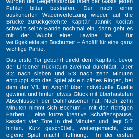
würden die Gegenstoßqualitäten der Gäste jeden
Fehler bitter bestrafen. Der nach einer
auskurierten Wadenverletzung wieder auf die
Brücke zurückgekehrte Kapitän Jannik Kocian
schwört seine Bande nochmal ein, dann geht es
mit der Wucht einer Lawine los für
weißgekleideten Bochumer – Anpfiff für eine ganz
wichtige Partie.
Das erste Tor gebührt direkt dem Kapitän, bevor
der Lindener Rückraum zweimal durchlädt. Über
3:2 nach sieben und 5:3 nach zehn Minuten
entpuppt sich das Spiel als ein zähes Ringen, bei
dem der VfL im Angriff über individuelle Duelle
gewinnt und hinten etwas Glück mit überhasteten
Abschlüssen der Dahlhausener hat. Nach zehn
Minuten nimmt sich Bochum – mit den richtigen
Farben – eine kurze kreative Schaffenspause,
kassiert vier Tore in drei Minuten und liegt 5:7
hinten. Kurz geschüttelt, weitergemacht, das
eigene Spiel macht Hoffnung. In der ersten