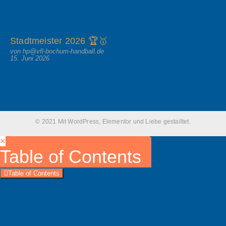
Stadtmeister 2026 🏆🥇
von hp@vfl-bochum-handball.de
15. Juni 2026
© 2021 Mit WordPress, Elementor und Liebe gestalltet.
×
Table of Contents
Table of Contents