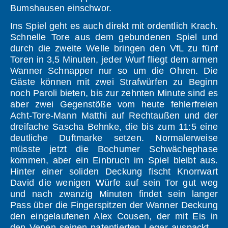
Bumshausen einschwor.
Ins Spiel geht es auch direkt mit ordentlich Krach.
Schnelle Tore aus dem gebundenen Spiel und
durch die zweite Welle bringen den VfL zu fünf
Toren in 3,5 Minuten, jeder Wurf fliegt dem armen
Wanner Schnapper nur so um die Ohren. Die
Gäste können mit zwei Strafwürfen zu Beginn
noch Paroli bieten, bis zur zehnten Minute sind es
aber zwei Gegenstöße vom heute fehlerfreien
Acht-Tore-Mann Matthi auf Rechtaußen und der
dreifache Sascha Behnke, die bis zum 11:5 eine
deutliche Duftmarke setzen. Normalerweise
müsste jetzt die Bochumer Schwächephase
kommen, aber ein Einbruch im Spiel bleibt aus.
Hinter einer soliden Deckung fischt Knorrwart
David die wenigen Würfe auf sein Tor gut weg
und nach zwanzig Minuten findet sein langer
Pass über die Fingerspitzen der Wanner Deckung
den eingelaufenen Alex Cousen, der mit Eis in
den Venen seinen patentierten Leger auspackt –