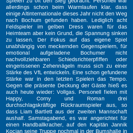
Spielen zu oft den Sieg gebracht. Personell war
allerdings schon beim Warmlaufen klar, dass
einige Altinternationale dieses Jahr nicht den Weg
nach Bochum gefunden haben. Lediglich acht
Feldspieler im gelben Dress waren für das
Heimteam aber kein Grund, die Spannung sinken
zu lassen. Der Fokus auf das eigene Spiel
unabhängig von meckernden Gegenspielern, für
emotional aufgeladene Bochumer nicht
nachvollziehbaren Schiedsrichterpfiffen oder
eingerissenen Zehennägeln muss sich zu einer
Stärke des VfL entwickeln. Eine schon gefundene
Stärke war in den letzten Spielen das Tempo.
Gegen die präsente Deckung der Gäste hieß es
auch heute wieder: Vollgas. Personell fielen mit
Happy, Corny und Roman drei
durchschlagskräftige Rückraumspieler aus, so
dass Liam Bartlett aus der zweiten Mannschaft
aushalf. Samstagabend, es war angerichtet für
einen Handballkracher, auf den Kapitän Jannik
Kocian seine Truppe nochmal in der Bumshalle in