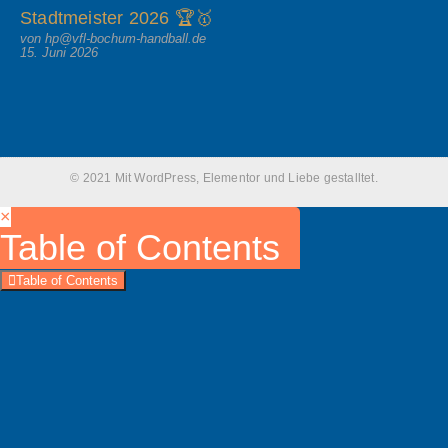
Stadtmeister 2026 🏆🥇
von hp@vfl-bochum-handball.de
15. Juni 2026
© 2021 Mit WordPress, Elementor und Liebe gestalltet.
×
Table of Contents
Table of Contents