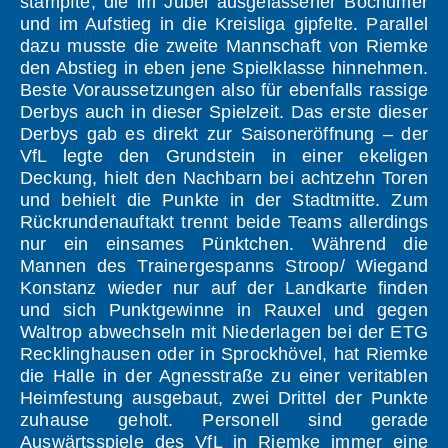
stampfte, die im Jubel ausgelassener Bochumer
und im Aufstieg in die Kreisliga gipfelte. Parallel
dazu musste die zweite Mannschaft von Riemke
den Abstieg in eben jene Spielklasse hinnehmen.
Beste Voraussetzungen also für ebenfalls rassige
Derbys auch in dieser Spielzeit. Das erste dieser
Derbys gab es direkt zur Saisoneröffnung – der
VfL legte den Grundstein in einer ekeligen
Deckung, hielt den Nachbarn bei achtzehn Toren
und behielt die Punkte in der Stadtmitte. Zum
Rückrundenauftakt trennt beide Teams allerdings
nur ein einsames Pünktchen. Während die
Mannen des Trainergespanns Stroop/ Wiegand
Konstanz wieder nur auf der Landkarte finden
und sich Punktgewinne in Rauxel und gegen
Waltrop abwechseln mit Niederlagen bei der ETG
Recklinghausen oder in Sprockhövel, hat Riemke
die Halle in der Agnesstraße zu einer veritablen
Heimfestung ausgebaut, zwei Drittel der Punkte
zuhause geholt. Personell sind gerade
Auswärtsspiele des VfL in Riemke immer eine