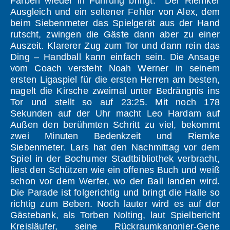
Farben wieder in Führung bringt. Der Riemker
Ausgleich und ein seltener Fehler von Alex, dem
beim Siebenmeter das Spielgerät aus der Hand
rutscht, zwingen die Gäste dann aber zu einer
Auszeit. Klarerer Zug zum Tor und dann rein das
Ding – Handball kann einfach sein. Die Ansage
vom Coach versteht Noah Werner in seinem
ersten Ligaspiel für die ersten Herren am besten,
nagelt die Kirsche zweimal unter Bedrängnis ins
Tor und stellt so auf 23:25. Mit noch 178
Sekunden auf der Uhr macht Leo Hardam auf
Außen den berühmten Schritt zu viel, bekommt
zwei Minuten Bedenkzeit und Riemke
Siebenmeter. Lars hat den Nachmittag vor dem
Spiel in der Bochumer Stadtbibliothek verbracht,
liest den Schützen wie ein offenes Buch und weiß
schon vor dem Werfer, wo der Ball landen wird.
Die Parade ist folgerichtig und bringt die Halle so
richtig zum Beben. Noch lauter wird es auf der
Gästebank, als Torben Nolting, laut Spielbericht
Kreisläufer, seine Rückraumkanonier-Gene