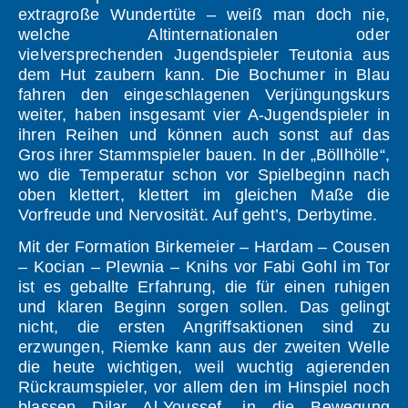
extragroße Wundertüte – weiß man doch nie,
welche Altinternationalen oder
vielversprechenden Jugendspieler Teutonia aus
dem Hut zaubern kann. Die Bochumer in Blau
fahren den eingeschlagenen Verjüngungskurs
weiter, haben insgesamt vier A-Jugendspieler in
ihren Reihen und können auch sonst auf das
Gros ihrer Stammspieler bauen. In der „Böllhölle“,
wo die Temperatur schon vor Spielbeginn nach
oben klettert, klettert im gleichen Maße die
Vorfreude und Nervosität. Auf geht’s, Derbytime.
Mit der Formation Birkemeier – Hardam – Cousen
– Kocian – Plewnia – Knihs vor Fabi Gohl im Tor
ist es geballte Erfahrung, die für einen ruhigen
und klaren Beginn sorgen sollen. Das gelingt
nicht, die ersten Angriffsaktionen sind zu
erzwungen, Riemke kann aus der zweiten Welle
die heute wichtigen, weil wuchtig agierenden
Rückraumspieler, vor allem den im Hinspiel noch
blassen Dilar Al-Youssef, in die Bewegung