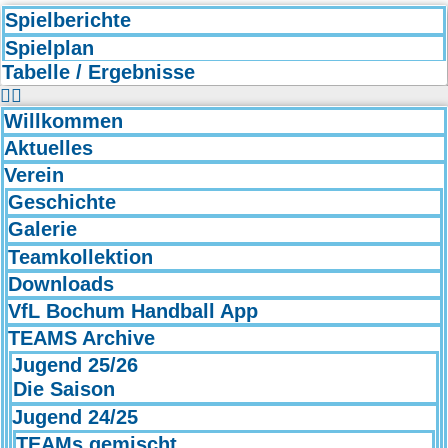
Spielberichte
Spielplan
Tabelle / Ergebnisse
Willkommen
Aktuelles
Verein
Geschichte
Galerie
Teamkollektion
Downloads
VfL Bochum Handball App
TEAMS Archive
Jugend 25/26
Die Saison
Jugend 24/25
TEAMs gemischt