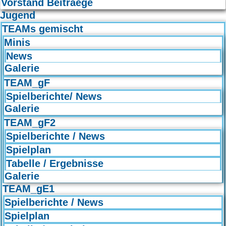
Vorstand Beitraege
Jugend
TEAMs gemischt
Minis
News
Galerie
TEAM_gF
Spielberichte/ News
Galerie
TEAM_gF2
Spielberichte / News
Spielplan
Tabelle / Ergebnisse
Galerie
TEAM_gE1
Spielberichte / News
Spielplan