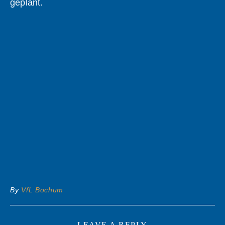
geplant.
By
VfL Bochum
LEAVE A REPLY