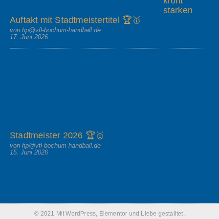
krönt
starken
Auftakt mit Stadtmeistertitel 🏆🥇
von hp@vfl-bochum-handball.de
17. Juni 2026
Stadtmeister 2026 🏆🥇
von hp@vfl-bochum-handball.de
15. Juni 2026
© 2021 Mit WordPress, Elementor und Liebe gestalltet.