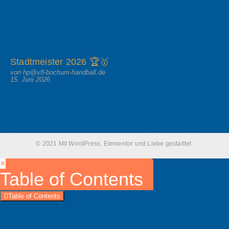
Stadtmeister 2026 🏆🥇
von hp@vfl-bochum-handball.de
15. Juni 2026
© 2021 Mit WordPress, Elementor und Liebe gestalltet.
×
Table of Contents
Table of Contents