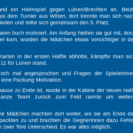
nd ein Heimspiel gegen Lünen/Brechten an. Beid
us dem Turnier aus Witten, dort trennte man sich na
eden und teilte sich gemeinsam den 5. Platz.
ren hoch motiviert. Am Anfang hielten sie gut mit, do
iel kam, wurden die Mädchen etwas vorsichtiger in d
arten in der ersten Hälfte abholte, kämpfte man si
:11 für Lünen stand.
 noch mal angesprochen und Fragen der Spielerinne
eine Packung Motivation.
pause zu Ende ist, wurde in der Kabine der neuen Hal
 ganze Team zurück zum Feld rannte um weiter
 die Mädchen machten dort weiter, wo sie am Ende d
e packten zu und brachten die Gegnerinnen dazu Fehl
 zwei Tore Unterschied. Es war alles möglich.