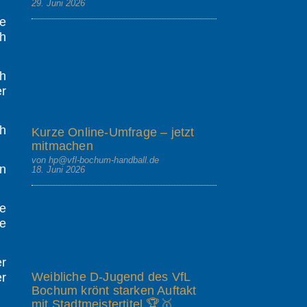
29. Juni 2026
e
ch
ch
er
ch
Kurze Online-Umfrage – jetzt
mitmachen
von hp@vfl-bochum-handball.de
n
18. Juni 2026
le
e
er
Weibliche D-Jugend des VfL
er
Bochum krönt starken Auftakt
mit Stadtmeistertitel 🏆🥇