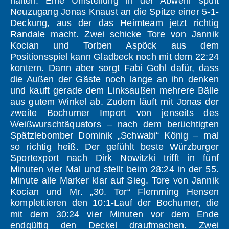
halten. Eine Umstellung in der Abwehr spült
Neuzugang Jonas Knaust an die Spitze einer 5-1-
Deckung, aus der das Heimteam jetzt richtig
Randale macht. Zwei schicke Tore von Jannik
Kocian und Torben Aspöck aus dem
Positionsspiel kann Gladbeck noch mit dem 22:24
kontern. Dann aber sorgt Fabi Gohl dafür, dass
die Außen der Gäste noch lange an ihn denken
und kauft gerade dem Linksaußen mehrere Bälle
aus gutem Winkel ab. Zudem läuft mit Jonas der
zweite Bochumer Import von jenseits des
Weißwurschtäquators – nach dem berüchtigten
Spätzlebomber Dominik „Schwabi“ König – mal
so richtig heiß. Der gefühlt beste Würzburger
Sportexport nach Dirk Nowitzki trifft in fünf
Minuten vier Mal und stellt beim 28:24 in der 55.
Minute alle Marker klar auf Sieg. Tore von Jannik
Kocian und Mr. „30. Tor“ Flemming Hensen
komplettieren den 10:1-Lauf der Bochumer, die
mit dem 30:24 vier Minuten vor dem Ende
endgültig den Deckel draufmachen. Zwei