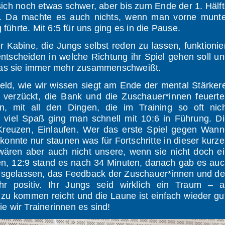
sich noch etwas schwer, aber bis zum Ende der 1. Hälf
k. Da machte es auch nichts, wenn man vorne munte
 führte. Mit 6:5 für uns ging es in die Pause.
r Kabine, die Jungs selbst reden zu lassen, funktionie
ntscheiden in welche Richtung ihr Spiel gehen soll u
 was sie immer mehr zusammenschweißt.
eld, wie wir wissen siegt am Ende der mental Stärker
t verzückt, die Bank und die Zuschauer*innen feuert
, mit all den Dingen, die im Training so oft nich
z viel Spaß ging man schnell mit 10:6 in Führung. D
, Kreuzen, Einlaufen. Wer das erste Spiel gegen Wan
 konnte nur staunen was für Fortschritte in dieser kurz
ären aber auch nicht unsere, wenn sie nicht doch e
, 12:9 stand es nach 34 Minuten, danach gab es auc
ausgelassen, das Feedback der Zuschauer*innen und d
hr positiv. Ihr Jungs seid wirklich ein Traum – a
 zu kommen reicht und die Laune ist einfach wieder gu
ie wir Trainerinnen es sind!