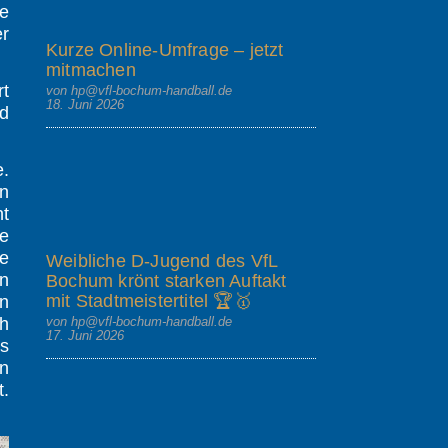
te
r
Kurze Online-Umfrage – jetzt
mitmachen
rt
von hp@vfl-bochum-handball.de
18. Juni 2026
nd
e.
en
t
ie
ne
Weibliche D-Jugend des VfL
en
Bochum krönt starken Auftakt
mit Stadtmeistertitel 🏆🥇
in
von hp@vfl-bochum-handball.de
h
17. Juni 2026
es
n
t.