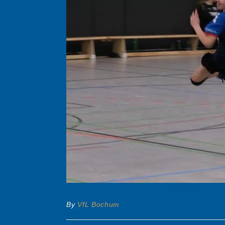
By
VfL Bochum