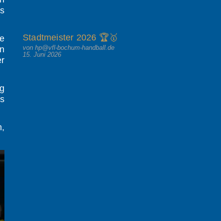
s
Stadtmeister 2026 🏆🥇
ne
von hp@vfl-bochum-handball.de
n
15. Juni 2026
er
g
s
m,