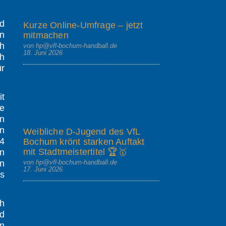
d
Kurze Online-Umfrage – jetzt
in
mitmachen
ch
von hp@vfl-bochum-handball.de
18. Juni 2026
ch
ür
it
ge
n
in
Weibliche D-Jugend des VfL
34
Bochum krönt starken Auftakt
mit Stadtmeistertitel 🏆🥇
en
von hp@vfl-bochum-handball.de
en
17. Juni 2026
gs
h
nd
en