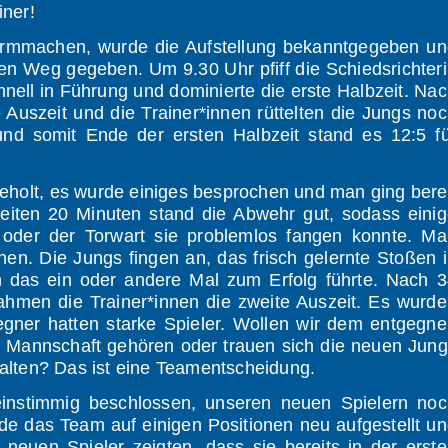
iner!
rmmachen, wurde die Aufstellung bekanntgegeben un
en Weg gegeben. Um 9.30 Uhr pfiff die Schiedsrichter
hnell in Führung und dominierte die erste Halbzeit. Na
uszeit und die Trainer*innen rüttelten die Jungs no
nd somit Ende der ersten Halbzeit stand es 12:5 f
 geholt, es wurde einiges besprochen und man ging bere
zweiten 20 Minuten stand die Abwehr gut, sodass eini
 oder der Torwart sie problemlos fangen konnte. Ma
en. Die Jungs fingen an, das frisch gelernte Stoßen 
h das ein oder andere Mal zum Erfolg führte. Nach 
hmen die Trainer*innen die zweite Auszeit. Es wurd
egner hatten starke Spieler. Wollen wir dem entgegn
r Mannschaft gehören oder trauen sich die neuen Jun
halten? Das ist eine Teamentscheidung.
einstimmig beschlossen, unseren neuen Spielern noc
de das Team auf einigen Positionen neu aufgestellt u
 neuen Spieler zeigten, dass sie bereits in der erst