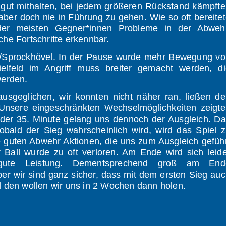
 gut mithalten, bei jedem größeren Rückstand kämpft
aber doch nie in Führung zu gehen. Wie so oft bereite
 der meisten Gegner*innen Probleme in der Abwehr
he Fortschritte erkennbar.
gen/Sprockhövel. In der Pause wurde mehr Bewegung v
ielfeld im Angriff muss breiter gemacht werden, di
werden.
 ausgeglichen, wir konnten nicht näher ran, ließen d
Unsere eingeschränkten Wechselmöglichkeiten zeigt
n der 35. Minute gelang uns dennoch der Ausgleich. D
obald der Sieg wahrscheinlich wird, wird das Spiel 
e guten Abwehr Aktionen, die uns zum Ausgleich gefüh
Ball wurde zu oft verloren. Am Ende wird sich leid
 gute Leistung. Dementsprechend groß am End
ber wir sind ganz sicher, dass mit dem ersten Sieg au
d den wollen wir uns in 2 Wochen dann holen.