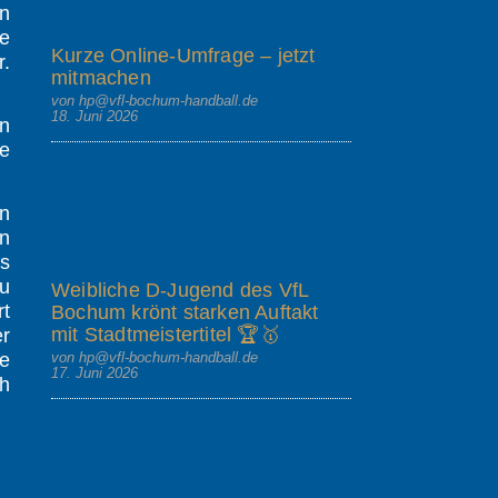
en
te
Kurze Online-Umfrage – jetzt
.
mitmachen
von hp@vfl-bochum-handball.de
18. Juni 2026
on
e
en
en
as
zu
Weibliche D-Jugend des VfL
rt
Bochum krönt starken Auftakt
mit Stadtmeistertitel 🏆🥇
er
von hp@vfl-bochum-handball.de
e
17. Juni 2026
ch