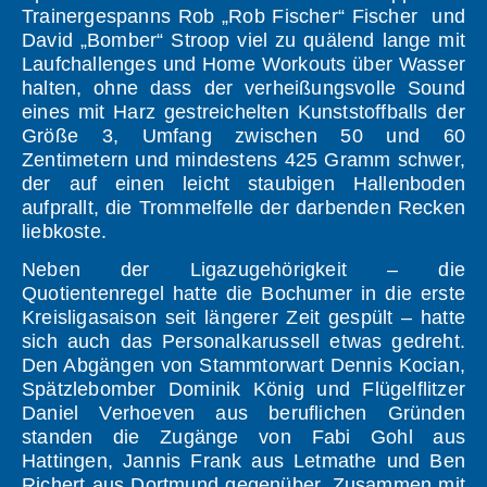
Trainergespanns Rob „Rob Fischer“ Fischer und
David „Bomber“ Stroop viel zu quälend lange mit
Laufchallenges und Home Workouts über Wasser
halten, ohne dass der verheißungsvolle Sound
eines mit Harz gestreichelten Kunststoffballs der
Größe 3, Umfang zwischen 50 und 60
Zentimetern und mindestens 425 Gramm schwer,
der auf einen leicht staubigen Hallenboden
aufprallt, die Trommelfelle der darbenden Recken
liebkoste.
Neben der Ligazugehörigkeit – die
Quotientenregel hatte die Bochumer in die erste
Kreisligasaison seit längerer Zeit gespült – hatte
sich auch das Personalkarussell etwas gedreht.
Den Abgängen von Stammtorwart Dennis Kocian,
Spätzlebomber Dominik König und Flügelflitzer
Daniel Verhoeven aus beruflichen Gründen
standen die Zugänge von Fabi Gohl aus
Hattingen, Jannis Frank aus Letmathe und Ben
Richert aus Dortmund gegenüber. Zusammen mit