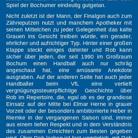
Spiel der Bochumer eindeutig gutgetan.
Nicht zuletzt ist der Mann, der Finalgon auch zum
Zähneputzen nutzt und manchem Apotheker mit
seinen Mittelchen zu jeder Gelegenheit das kalte
Grauen ins Gesicht treiben würde, ein gerader,
ehrlicher und aufrichtiger Typ. Hinter einer großen
Klappe steckt einiges dahinter und Rob kann
sicher über jeden, der seit 1990 im Großraum
Bochum einen Handball auch nur schräg
angeschaut hat, eine amüsante Anekdote
ausgraben. Auf der anderen Seite hat auch jeder
Handballer beim VfL eine vertieft
vergnügungssteuerpflichtige Geschichte über
Rob im Repertoire, die, egal ob es der grandiose
Einsatz auf der Mitte bei Elmar Herne in grauer
Vorzeit oder der besonders ambitionierte Heber in
Riemke in der vergangenen Saison sind, immer
aus einem tiefen Respekt und in dem Verständnis
des zusammen Erreichten zum Besten gegeben
wird. Über Rob lachen ist fast unmöglich, mit Rob