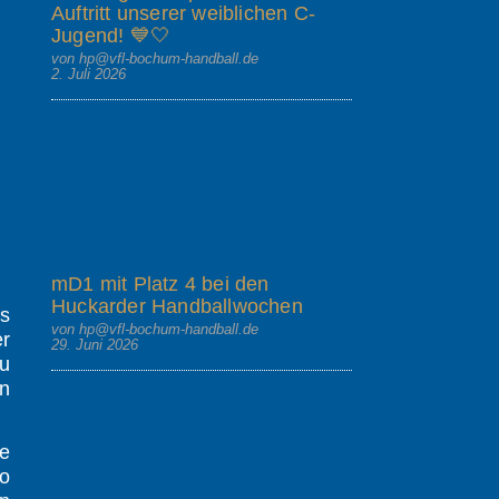
Auftritt unserer weiblichen C-
Jugend! 💙🤍
von hp@vfl-bochum-handball.de
2. Juli 2026
mD1 mit Platz 4 bei den
Huckarder Handballwochen
s
von hp@vfl-bochum-handball.de
r
29. Juni 2026
zu
en
fe
o