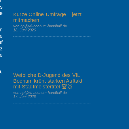
en
us
ie
Kurze Online-Umfrage – jetzt
mitmachen
von hp@vfl-bochum-handball.de
an
18. Juni 2026
fe
uf
z
ne
,
Weibliche D-Jugend des VfL
Bochum krönt starken Auftakt
mit Stadtmeistertitel 🏆🥇
von hp@vfl-bochum-handball.de
17. Juni 2026