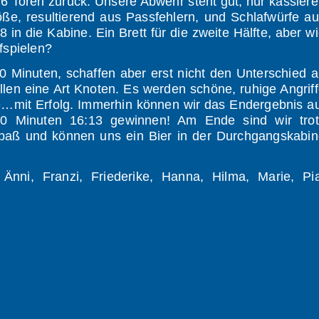
 6 Toren zurück. Unsere Abwehr steht gut, nur kassier
ße, resultierend aus Passfehlern, und Schlafwürfe a
in die Kabine. Ein Brett für die zweite Hälfte, aber w
fspielen?
30 Minuten, schaffen aber erst nicht den Unterschied 
llen eine Art Knoten. Es werden schöne, ruhige Angrif
e…mit Erfolg. Immerhin können wir das Endergebnis a
30 Minuten 16:13 gewinnen! Am Ende sind wir trot
 Spaß und können uns ein Bier in der Durchgangskabi
nni, Franzi, Friederike, Hanna, Hilma, Marie, Pia