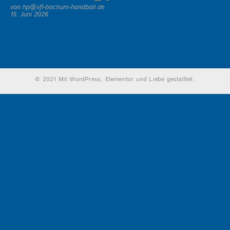
von hp@vfl-bochum-handball.de
15. Juni 2026
© 2021 Mit WordPress, Elementor und Liebe gestalltet.