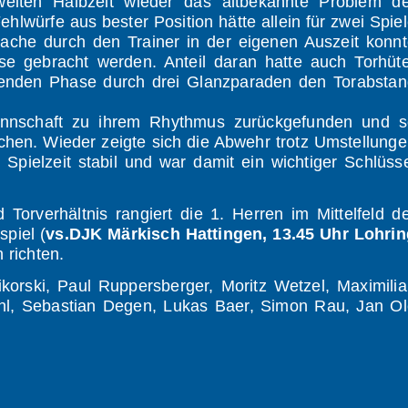
weiten Halbzeit wieder das altbekannte Problem de
lwürfe aus bester Position hätte allein für zwei Spie
rache durch den Trainer in der eigenen Auszeit konn
e gebracht werden. Anteil daran hatte auch Torhüte
idenden Phase durch drei Glanzparaden den Torabsta
Mannschaft zu ihrem Rhythmus zurückgefunden und s
chen. Wieder zeigte sich die Abwehr trotz Umstellung
Spielzeit stabil und war damit ein wichtiger Schlüss
Torverhältnis rangiert die 1. Herren im Mittelfeld d
piel (
vs.DJK Märkisch Hattingen, 13.45 Uhr Lohrin
 richten.
ikorski, Paul Ruppersberger, Moritz Wetzel, Maximili
kuhl, Sebastian Degen, Lukas Baer, Simon Rau, Jan O