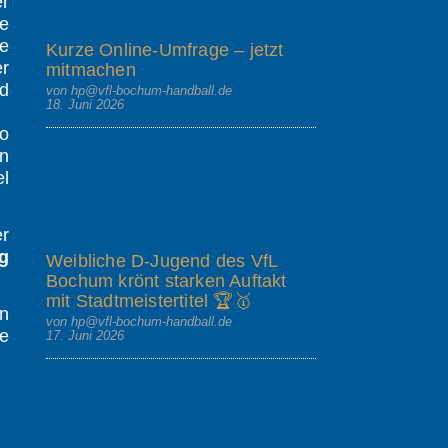
r
le
te
Kurze Online-Umfrage – jetzt
r
mitmachen
nd
von hp@vfl-bochum-handball.de
18. Juni 2026
o
en
el
er
g
Weibliche D-Jugend des VfL
Bochum krönt starken Auftakt
mit Stadtmeistertitel 🏆🥇
an
von hp@vfl-bochum-handball.de
le
17. Juni 2026