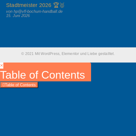
Stadtmeister 2026 🏆🥇
von hp@vfl-bochum-handball.de
15. Juni 2026
© 2021 Mit WordPress, Elementor und Liebe gestalltet.
×
Table of Contents
Table of Contents