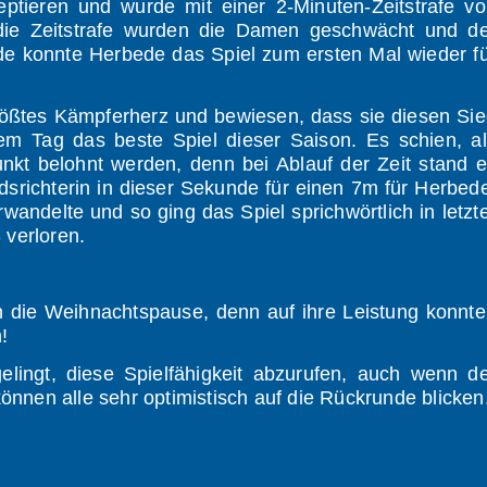
eptieren und wurde mit einer 2-Minuten-Zeitstrafe v
h die Zeitstrafe wurden die Damen geschwächt und d
ode konnte Herbede das Spiel zum ersten Mal wieder f
größtes Kämpferherz und bewiesen, dass sie diesen Si
em Tag das beste Spiel dieser Saison. Es schien, a
unkt belohnt werden, denn bei Ablauf der Zeit stand 
dsrichterin in dieser Sekunde für einen 7m für Herbed
rwandelte und so ging das Spiel sprichwörtlich in letzt
 verloren.
n die Weihnachtspause, denn auf ihre Leistung konnt
!
ingt, diese Spielfähigkeit abzurufen, auch wenn de
können alle sehr optimistisch auf die Rückrunde blicken