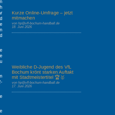
n
ch
Kurze Online-Umfrage – jetzt
ar
mitmachen
nd
von hp@vfl-bochum-handball.de
ie
18. Juni 2026
n
nd
ge
e
u
Weibliche D-Jugend des VfL
Bochum krönt starken Auftakt
Im
mit Stadtmeistertitel 🏆🥇
2-
von hp@vfl-bochum-handball.de
17. Juni 2026
ie
e