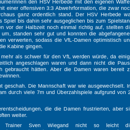
ochumerinnen den HSV Herbede mit den eigenen Waffe
mit einer offensiven 3:3 Abwehrformation, die zwar no
durchaus ganz ordentlich stand. Der HSV Herbede w
as Spiel bis dahin sehr ausgeglichen bis zum Spielsta
vor der Halbzeit noch einmal richtig auf, stellten d
 um, standen sehr gut und konnten die abgefangene
ßen verwerten, sodass die VfL-Damen optimistisch u
die Kabine gingen.
it mehr als schwer für den VfL werden würde, da eini
eitlich angeschlagen waren und dann nicht die Paus
ch gebraucht hätten. Aber die Damen waren bereit z
gewinnen.
ht geschah. Die Mannschaft war wie ausgewechselt. 
m durch viele 7m und Überzahlspiele aufgrund von 
rentscheidungen, die die Damen frustrierten, aber s
ten weiter.
em Trainer Sven Wiegand nicht so leicht di