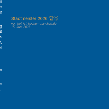
on
er
ür
Stadtmeister 2026 🏆🥇
von hp@vfl-bochum-handball.de
eg
15. Juni 2026
ls
es
e,
er
en
r
.